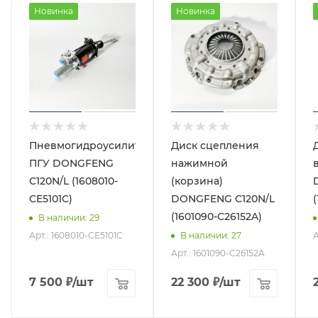
Новинка
Новинка
Пневмогидроусилитель
Диск сцепления
ПГУ DONGFENG
нажимной
C120N/L (1608010-
(корзина)
CE5101C)
DONGFENG C120N/L
(1601090-C26152A)
В наличии
: 29
Арт.: 1608010-CE5101C
А
В наличии
: 27
Арт.: 1601090-C26152A
7 500
₽
/шт
22 300
₽
/шт