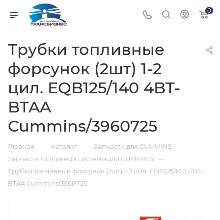
0
Трубки топливные
форсунок (2шт) 1-2
цил. EQB125/140 4BT-
BTAA
Cummins/3960725
—
—
—
Главная
Каталог
Запчасти для CUMMINS
—
Запчасти топливной системы для CUMMINS
Трубки топливные форсунок (2шт) 1-2 цил. EQB125/140 4BT-
BTAA Cummins/3960725