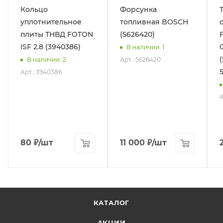
Кольцо
Форсунка
уплотнительное
топливная BOSCH
плиты ТНВД FOTON
(5626420)
ISF 2.8 (3940386)
В наличии
: 1
Арт.: 5626420
В наличии
: 2
5
Арт.: 3940386
А
80
₽
/шт
11 000
₽
/шт
КАТАЛОГ
АКЦИИ