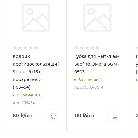
Коврик
Губка для мытья а/м
противоскользящий
Sapfire Омега SGM-
Spider 9x15 с,
0503
прозрачный
В наличии
: 1
(105454)
Арт.: 0503-SGM
В наличии
: 1
Арт.: 105454
60
₽
/шт
110
₽
/шт