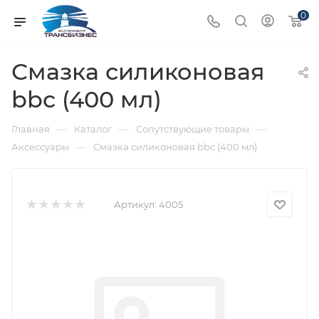
0
Смазка силиконовая
bbc (400 мл)
—
—
—
Главная
Каталог
Сопутствующие товары
—
Аксессуары
Смазка силиконовая bbc (400 мл)
Артикул:
4005