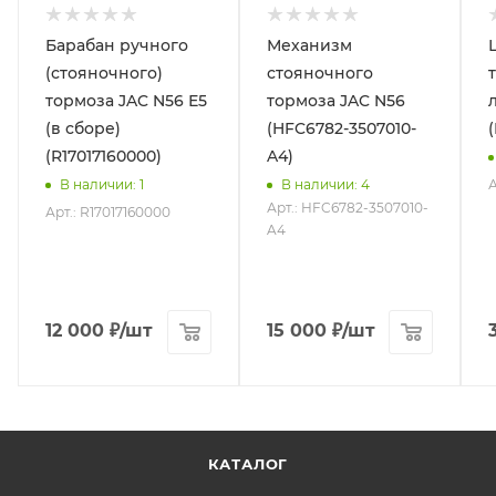
Барабан ручного
Механизм
(стояночного)
стояночного
тормоза JAC N56 Е5
тормоза JAC N56
(в сборе)
(HFC6782-3507010-
(R17017160000)
A4)
А
В наличии
: 1
В наличии
: 4
Арт.: HFC6782-3507010-
Арт.: R17017160000
A4
12 000
₽
/шт
15 000
₽
/шт
КАТАЛОГ