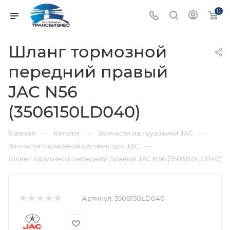
0
Шланг тормозной
передний правый
JAC N56
(3506150LD040)
—
—
—
Главная
Каталог
Запчасти на грузовики JAC
—
Запчасти тормозной системы для JAC
Шланг тормозной передний правый JAC N56 (3506150LD040)
Артикул:
3506150LD040