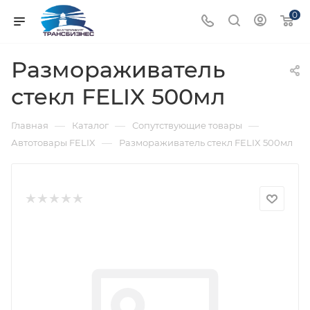
0
Размораживатель
стекл FELIX 500мл
—
—
—
Главная
Каталог
Сопутствующие товары
—
Автотовары FELIX
Размораживатель стекл FELIX 500мл