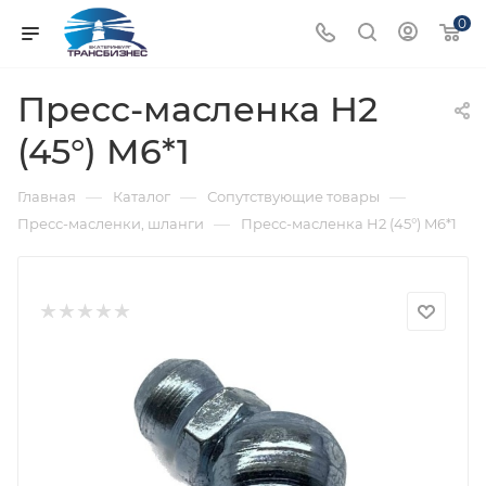
0
Пресс-масленка H2
(45°) M6*1
—
—
—
Главная
Каталог
Сопутствующие товары
—
Пресс-масленки, шланги
Пресс-масленка H2 (45°) M6*1