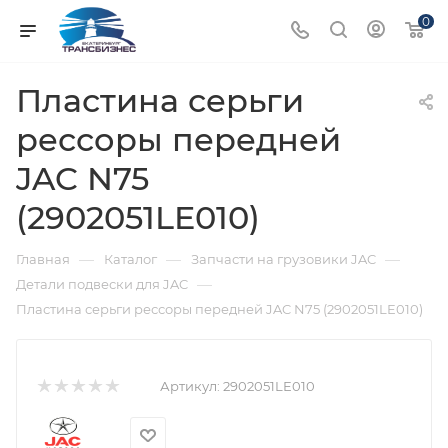
0
Пластина серьги
рессоры передней
JAC N75
(2902051LE010)
—
—
—
Главная
Каталог
Запчасти на грузовики JAC
—
Детали подвески для JAC
Пластина серьги рессоры передней JAC N75 (2902051LE010)
Артикул:
2902051LE010