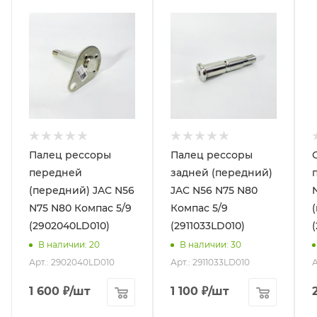
Палец рессоры
Палец рессоры
передней
задней (передний)
(передний) JAC N56
JAC N56 N75 N80
N75 N80 Компас 5/9
Компас 5/9
(2902040LD010)
(2911033LD010)
В наличии
: 20
В наличии
: 30
Арт.: 2902040LD010
Арт.: 2911033LD010
А
1 600
₽
/шт
1 100
₽
/шт