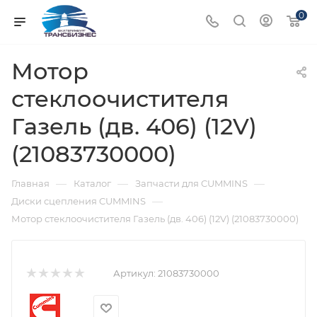
0
Мотор
стеклоочистителя
Газель (дв. 406) (12V)
(21083730000)
—
—
—
Главная
Каталог
Запчасти для CUMMINS
—
Диски сцепления CUMMINS
Мотор стеклоочистителя Газель (дв. 406) (12V) (21083730000)
Артикул:
21083730000