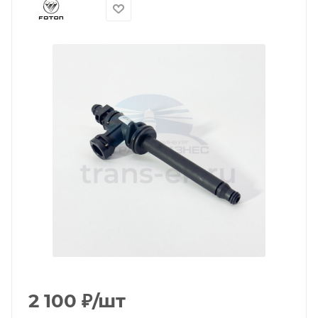
2 100
₽
/шт