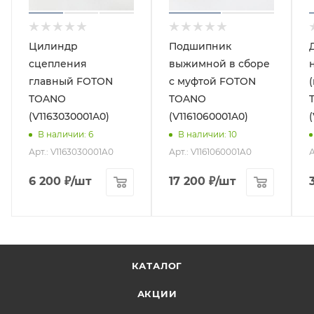
Цилиндр
Подшипник
сцепления
выжимной в сборе
главный FOTON
с муфтой FOTON
TOANO
TOANO
(V1163030001A0)
(V1161060001A0)
В наличии
: 6
В наличии
: 10
Арт.: V1163030001A0
Арт.: V1161060001A0
А
6 200
₽
/шт
17 200
₽
/шт
КАТАЛОГ
АКЦИИ