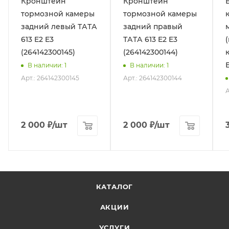
Кронштейн
Кронштейн
тормозной камеры
тормозной камеры
задний левый ТАТА
задний правый
613 E2 E3
ТАТА 613 E2 E3
(264142300145)
(264142300144)
В наличии
: 1
В наличии
: 1
Арт.: 264142300145
Арт.: 264142300144
А
2 000
₽
/шт
2 000
₽
/шт
КАТАЛОГ
АКЦИИ
УСЛУГИ