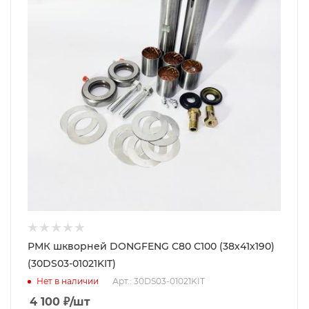
РМК шкворней DONGFENG C80 C100 (38х41х190)
(30DS03-01021KIT)
Нет в наличии
Арт.: 30DS03-01021KIT
4 100
₽
/шт