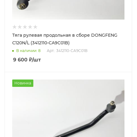
Тяга рулевая продольная в сборе DONGFENG
C120N/L (3412110-CA9C01B)
В наличии
: 8
Арт.: 3412110-CA9C01B
9 600
₽
/шт
Новинка