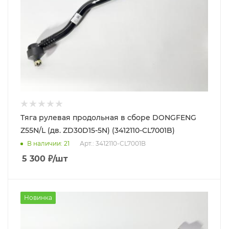
Тяга рулевая продольная в сборе DONGFENG
Z55N/L (дв. ZD30D15-5N) (3412110-CL7001B)
В наличии
: 21
Арт.: 3412110-CL7001B
5 300
₽
/шт
Новинка