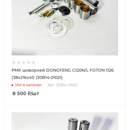
РМК шкворней DONGFENG C120N/L FOTON 1126
(38х216х41) (30B14-01021)
Нет в наличии
Арт.: 30B14-01021
8 500
₽
/шт