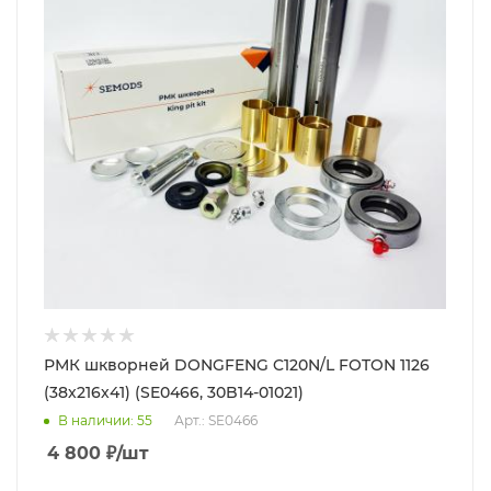
РМК шкворней DONGFENG C120N/L FOTON 1126
(38х216х41) (SE0466, 30B14-01021)
В наличии
: 55
Арт.: SE0466
4 800
₽
/шт