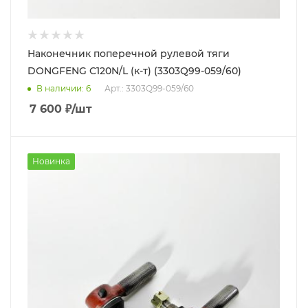
Наконечник поперечной рулевой тяги
DONGFENG C120N/L (к-т) (3303Q99-059/60)
В наличии
: 6
Арт.: 3303Q99-059/60
7 600
₽
/шт
Новинка