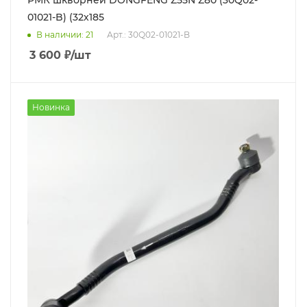
РМК шкворней DONGFENG Z55N Z80 (30Q02-
01021-B) (32х185
В наличии
: 21
Арт.: 30Q02-01021-B
3 600
₽
/шт
Новинка