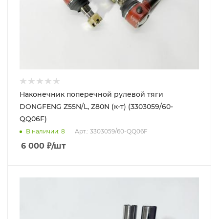
Наконечник поперечной рулевой тяги
DONGFENG Z55N/L, Z80N (к-т) (3303059/60-
QQ06F)
В наличии
: 8
Арт.: 3303059/60-QQ06F
6 000
₽
/шт