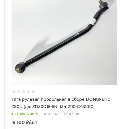
Тяга рулевая продольная в сборе DONGFENG
Z80N (дв. ZD30D15-5N) (3412110-CA3101C)
В наличии
: 5
Арт.: 3412110-CA3101C
6 100
₽
/шт