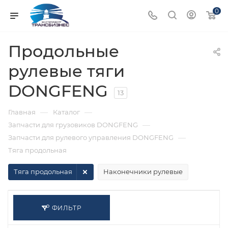
0
Продольные
рулевые тяги
DONGFENG
13
—
—
Главная
Каталог
—
Запчасти для грузовиков DONGFENG
—
Запчасти для рулевого управления DONGFENG
Тяга продольная
Тяга продольная
Наконечники рулевые
ФИЛЬТР