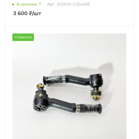
В наличии
: 7
Арт.: 3410010-CQ5401B
3 600
₽
/шт
Новинка