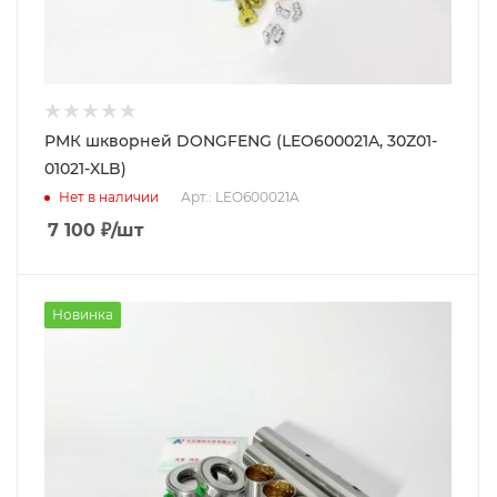
РМК шкворней DONGFENG (LEO600021A, 30Z01-
01021-XLB)
Нет в наличии
Арт.: LEO600021A
7 100
₽
/шт
Новинка