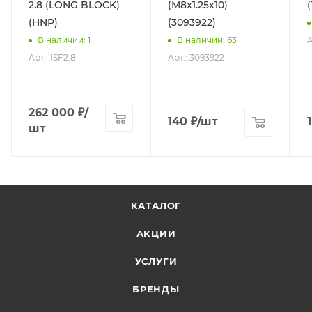
2.8 (LONG BLOCK)
(M8x1.25x10)
(HNP)
(3093922)
А
В наличии
: 1
В наличии
: 63
Арт.: ISF2.8
Арт.: 3093922
262 000
₽
/
140
₽
/шт
шт
КАТАЛОГ
АКЦИИ
УСЛУГИ
БРЕНДЫ