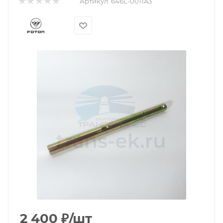
Артикул:
646L-0011A3
2 400
₽
/шт