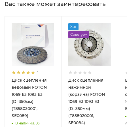
Вас также может заинтересовать
Хит
Советуем
1
Диск сцепления
Диск сцепления
ведомый FOTON
нажимной
1069 Е3 1093 Е3
(корзина) FOTON
(D=350мм)
1069 Е3 1093 E3
(T858030001,
(D=350мм)
SE0089)
(T858020001,
SE0084)
А
В наличии
: 93