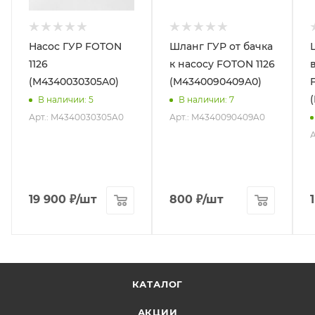
Насос ГУР FOTON
Шланг ГУР от бачка
1126
к насосу FOTON 1126
(M4340030305A0)
(M4340090409A0)
В наличии
: 5
В наличии
: 7
Арт.: M4340030305A0
Арт.: M4340090409A0
А
19 900
₽
/шт
800
₽
/шт
КАТАЛОГ
АКЦИИ