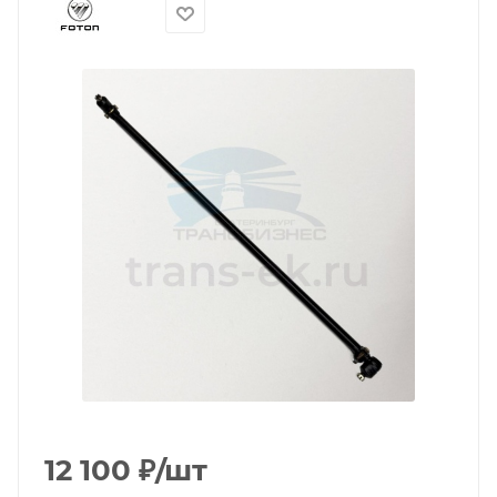
12 100
₽
/шт