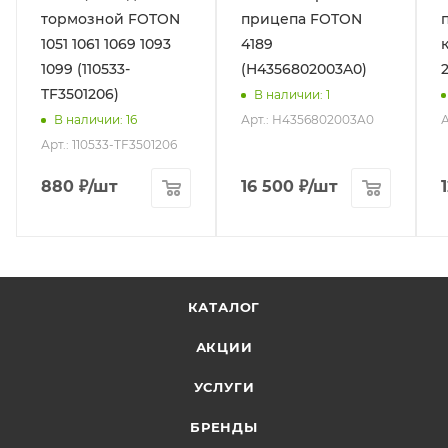
тормозной FOTON
прицепа FOTON
1051 1061 1069 1093
4189
1099 (110533-
(H4356802003A0)
TF3501206)
В наличии
: 1
Арт.: H4356802003A0
А
В наличии
: 16
Арт.: 110533-TF3501206
880
₽
/шт
16 500
₽
/шт
КАТАЛОГ
АКЦИИ
УСЛУГИ
БРЕНДЫ