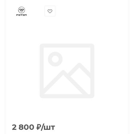
2 800
₽
/шт