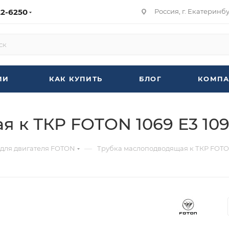
22-6250
Россия, г. Екатеринбур
ИИ
КАК КУПИТЬ
БЛОГ
КОМПА
к ТКР FOTON 1069 Е3 1093
—
 для двигателя FOTON
Трубка маслоподводящая к ТКР FOTON 