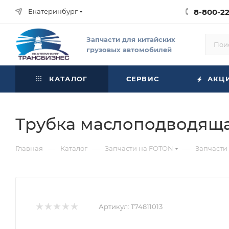
Екатеринбург
8-800-2
Запчасти для китайских
грузовых автомобилей
КАТАЛОГ
СЕРВИС
АКЦ
Трубка маслоподводящая 
—
—
—
Главная
Каталог
Запчасти на FOTON
Запчасти
Артикул:
T74811013