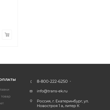
Подушка (опора) двигателя задняя FOTON 1041 1
Арт.: 1106910180003
В наличии
: 15
1 200
₽
/шт
 ОПЛАТЫ
8-800-222-6250
тавки
info@trans-ek.ru
 товар
Россия, г. Екатеринбург, ул.
вет
Новостроя 1 а, литер К