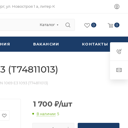
г, ул. Новостроя 1 а, литер К
Каталог
0
0
НИЯ
ВАКАНСИИ
КОНТАКТЫ
 (T74811013)
1069 Е3 1093 (T74811013)
1 700
₽
/шт
В наличии
: 5