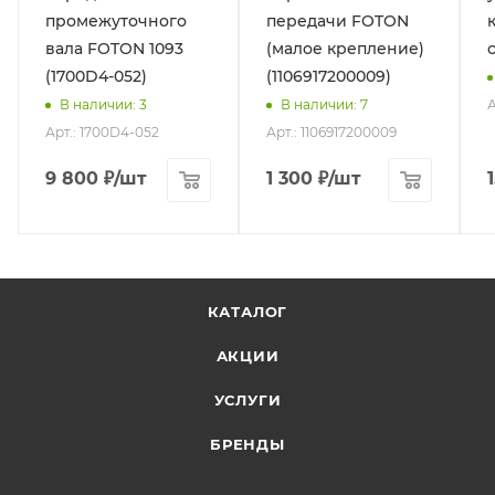
промежуточного
передачи FOTON
вала FOTON 1093
(малое крепление)
(1700D4-052)
(1106917200009)
А
В наличии
: 3
В наличии
: 7
Арт.: 1700D4-052
Арт.: 1106917200009
9 800
₽
/шт
1 300
₽
/шт
КАТАЛОГ
АКЦИИ
УСЛУГИ
БРЕНДЫ