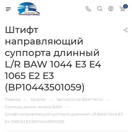
0
Штифт
направляющий
суппорта длинный
L/R BAW 1044 Е3 Е4
1065 Е2 Е3
(BP10443501059)
—
—
—
Главная
Каталог
Запчасти на BAW Fenix
—
Ступицы, диски, колеса BAW
Штифт направляющий суппорта длинный L/R BAW 1044 Е3
Е4 1065 Е2 Е3 (BP10443501059)