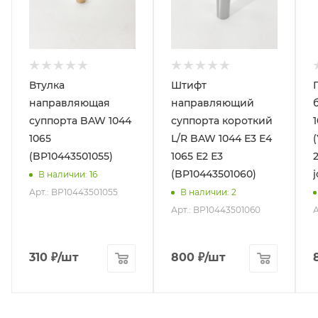
Втулка
Штифт
направляющая
направляющий
суппорта BAW 1044
суппорта короткий
1
1065
L/R BAW 1044 Е3 Е4
(BP10443501055)
1065 Е2 Е3
(BP10443501060)
В наличии
: 16
Арт.: BP10443501055
В наличии
: 2
Арт.: BP10443501060
А
310
₽
/шт
800
₽
/шт