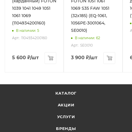
(карданный) FOTON
FOTON 1051 1061
1039 1041 1049 1051
1069 S35 FAW 1051
1061 1069
(32х185) (EQ-1061,
(1104934200160)
1056PE-3001064,
SE0010)
А
В наличии
: 5
Арт.: 1104934200160
В наличии
: 62
Арт.: SE0010
5 600
₽
/шт
3 900
₽
/шт
КАТАЛОГ
АКЦИИ
УСЛУГИ
БРЕНДЫ