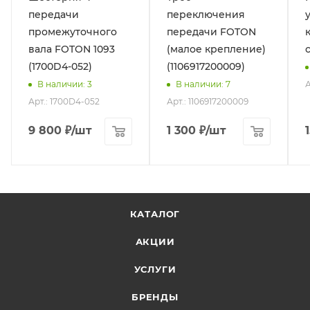
передачи
переключения
промежуточного
передачи FOTON
вала FOTON 1093
(малое крепление)
(1700D4-052)
(1106917200009)
А
В наличии
: 3
В наличии
: 7
Арт.: 1700D4-052
Арт.: 1106917200009
9 800
₽
/шт
1 300
₽
/шт
КАТАЛОГ
АКЦИИ
УСЛУГИ
БРЕНДЫ