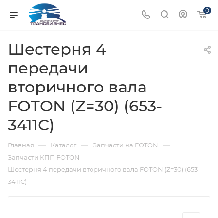
0
Шестерня 4
передачи
вторичного вала
FOTON (Z=30) (653-
3411С)
—
—
—
Главная
Каталог
Запчасти на FOTON
—
Запчасти КПП FOTON
Шестерня 4 передачи вторичного вала FOTON (Z=30) (653-
3411С)