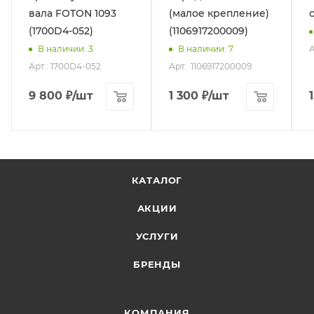
вала FOTON 1093
(малое крепление)
(1700D4-052)
(1106917200009)
А
В наличии
: 3
В наличии
: 7
Арт.: 1700D4-052
Арт.: 1106917200009
9 800
₽
/шт
1 300
₽
/шт
КАТАЛОГ
АКЦИИ
УСЛУГИ
БРЕНДЫ
КОМПАНИЯ