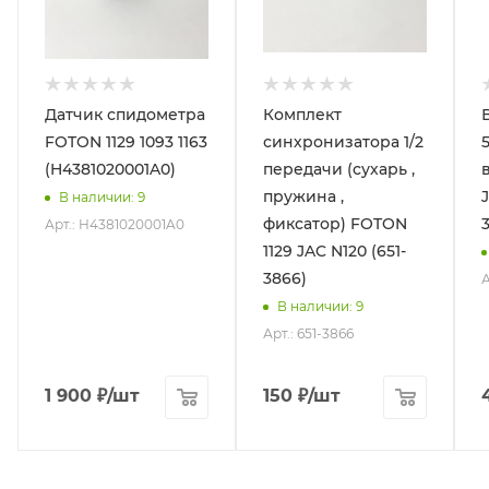
Датчик спидометра
Комплект
FOTON 1129 1093 1163
синхронизатора 1/2
(H4381020001A0)
передачи (сухарь ,
пружина ,
В наличии
: 9
фиксатор) FOTON
Арт.: H4381020001A0
1129 JAC N120 (651-
3866)
А
В наличии
: 9
Арт.: 651-3866
1 900
₽
/шт
150
₽
/шт