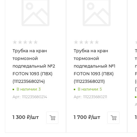
Трубка на кран
Трубка на кран
тормозной
тормозной
подпедальный №2
подпедальный №1
FOTON 1093 (ПВХ)
FOTON 1093 (ПВХ)
(1112235680214)
(1112235680211)
В наличии
: 3
В наличии
: 5
Арт.: 1112235680214
Арт.: 1112235680211
А
1 300
₽
/шт
1 700
₽
/шт