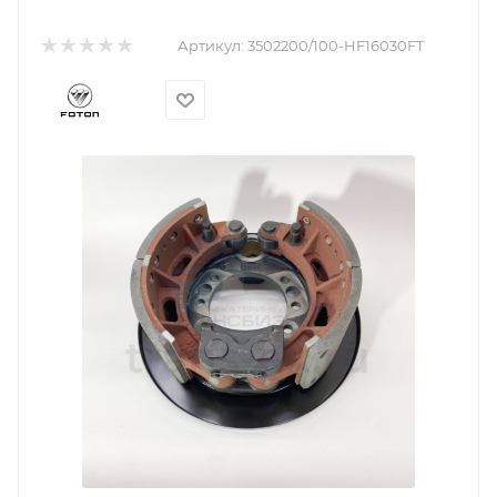
Артикул:
3502200/100-HF16030FT