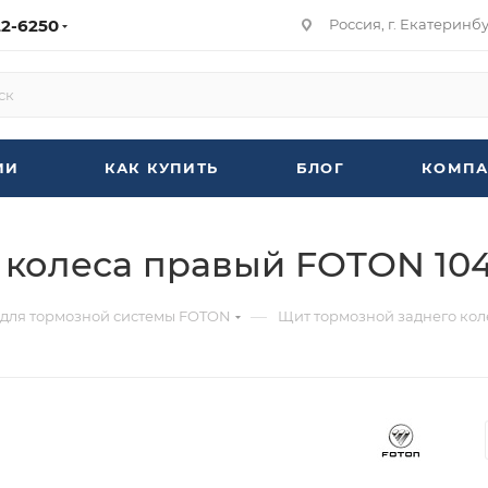
22-6250
Россия, г. Екатеринбур
ИИ
КАК КУПИТЬ
БЛОГ
КОМПА
колеса правый FOTON 1049
—
 для тормозной системы FOTON
Щит тормозной заднего коле