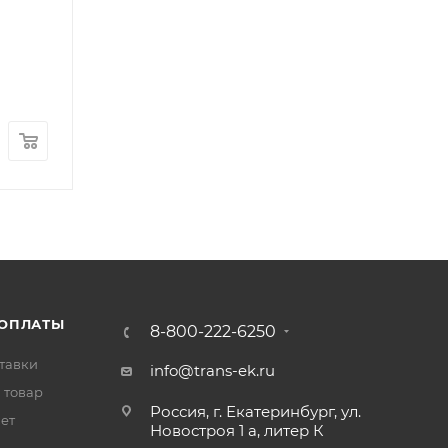
Пружина стяжная тормозных колодок FOTON 103
Арт.: BJ1039E2-E1
В наличии
: 57
260
₽
/шт
 ОПЛАТЫ
8-800-222-6250
тавки
info@trans-ek.ru
 товар
Россия, г. Екатеринбург, ул.
вет
Новостроя 1 а, литер К