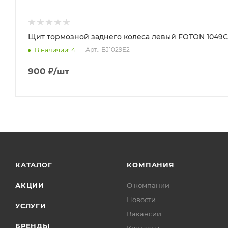
Щит тормозной заднего колеса левый FOTON 1049С 
Арт.: BJ1029E2
В наличии
: 4
900
₽
/шт
КАТАЛОГ
КОМПАНИЯ
АКЦИИ
О компании
Новости
УСЛУГИ
Вакансии
БРЕНДЫ