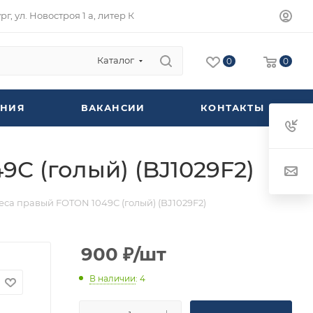
г, ул. Новостроя 1 а, литер К
Каталог
0
0
НИЯ
ВАКАНСИИ
КОНТАКТЫ
С (голый) (BJ1029F2)
са правый FOTON 1049С (голый) (BJ1029F2)
900
₽
/шт
В наличии
: 4