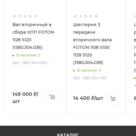
Вал вторичный в
Шестерня 3
сборе КПП FOTON
передачи
1128 S120
вторичного вала
(1380.304.036)
FOTON 1108 S100
1128 S120
В наличии
: 2
(1380.304.039)
1
Арт.: 1380.304.036-1
В наличии
: 3
Арт.: 1380.304.039
А
149 000
₽
/
14 400
₽
/шт
шт
КАТАЛОГ