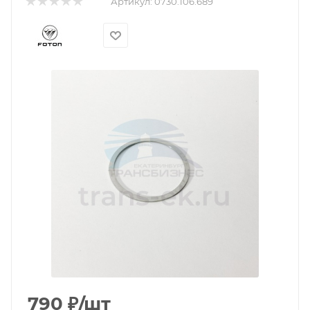
Артикул:
0730.106.689
790
₽
/шт