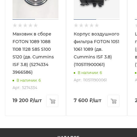
Маховик в сборе
Корпус воздушного
FOTON 1089 1088
фильтра FOTON 1051
1108 1128 S85 S100
1061 1089 (дв.
S120 (дв. Cummins
Cummins ISF 3.8)
ISF 3.8) (5274334
(1105111900061)
3966586)
В наличии
: 6
Арт.: 1105111900061
А
В наличии
: 6
Арт.: 5274334
19 200
₽
/шт
7 600
₽
/шт