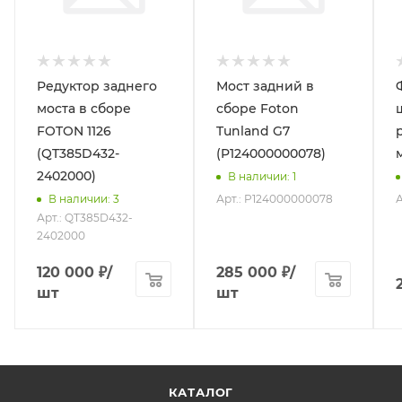
Редуктор заднего
Мост задний в
моста в сборе
сборе Foton
FOTON 1126
Tunland G7
(QT385D432-
(P124000000078)
2402000)
В наличии
: 1
Арт.: P124000000078
А
В наличии
: 3
Арт.: QT385D432-
2402000
120 000
₽
/
285 000
₽
/
шт
шт
КАТАЛОГ