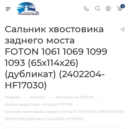
0
Сальник хвостовика
заднего моста
FOTON 1061 1069 1099
1093 (65х114х26)
(дубликат) (2402204-
HF17030)
—
—
—
Главная
Каталог
Запчасти на FOTON
—
Мосты, редукторы, полуоси FOTON
Сальник хвостовика заднего моста FOTON 1061 1069 1099 1093
(65х114х26) (дубликат) (2402204-HF17030)