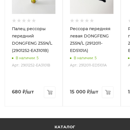
Палец рессоры
Рессора передняя
передний
левая DONGFENG
DONGFENG Z55N/L
Z55N/L (2912011-
(2901252-EA3101B)
ED5101A)
В наличии
: 5
В наличии
: 5
Арт.: 2901252-EA3101B
Арт.: 2912011-ED5101A
А
680
₽
/шт
15 000
₽
/шт
КАТАЛОГ