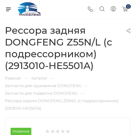
0
Рессора задняя
DONGFENG Z55N/L (с
подрессорником)
(2913010-HE5501A)
—
—
Главная
Каталог
—
Запчасти для грузовиков DONGFENG
—
Запчасти для подвески DONGFENG
Рессора задняя DONGFENG Z55N/L (с подрессорником)
(2913010-HE5501A)
Новинка