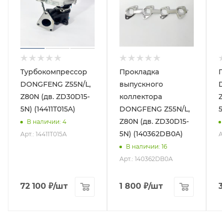
Турбокомпрессор
Прокладка
DONGFENG Z55N/L,
выпускного
Z80N (дв. ZD30D15-
коллектора
5N) (14411T015A)
DONGFENG Z55N/L,
Z80N (дв. ZD30D15-
В наличии
: 4
5N) (140362DB0A)
Арт.: 14411T015A
А
В наличии
: 16
Арт.: 140362DB0A
72 100
₽
/шт
1 800
₽
/шт