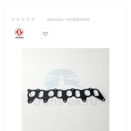
Артикул:
140352DB0A