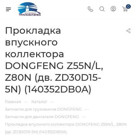
0
Прокладка
впускного
коллектора
DONGFENG Z55N/L,
Z80N (дв. ZD30D15-
5N) (140352DB0A)
—
—
Главная
Каталог
—
Запчасти для грузовиков DONGFENG
—
Запчасти для двигателя DONGFENG
Прокладка впускного коллектора DONGFENG Z55N/L, Z80N
(дв. ZD30D15-5N) (140352DB0A)