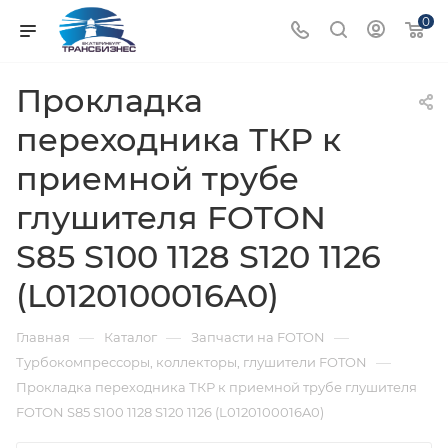
0
Прокладка
переходника ТКР к
приемной трубе
глушителя FOTON
S85 S100 1128 S120 1126
(L0120100016A0)
—
—
—
Главная
Каталог
Запчасти на FOTON
—
Турбокомпрессоры, коллекторы, глушители FOTON
Прокладка переходника ТКР к приемной трубе глушителя
FOTON S85 S100 1128 S120 1126 (L0120100016A0)