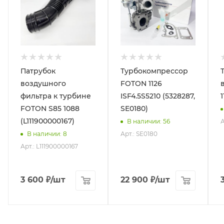
Патрубок
Турбокомпрессор
воздушного
FOTON 1126
фильтра к турбине
ISF4.5S5210 (5328287,
FOTON S85 1088
SE0180)
(L111900000167)
А
В наличии
: 56
Арт.: SE0180
В наличии
: 8
Арт.: L111900000167
3 600
₽
/шт
22 900
₽
/шт