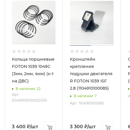
Кольца поршневые
Кронштейн
FOTON 1039 1049С
крепления
(3мм, 2мм, 4мм) (к-т
подушки двигателя
на ДВС)
R FOTON 1039 ISF
2.8 (1104910100085)
В наличии
: 22
Арт.:
А
В наличии
: 7
E049303000032/3/4
Арт.: 1104910100085
3 400
₽
/шт
3 300
₽
/шт