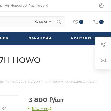
г, ул. Новостроя 1 а, литер К
Каталог
0
0
НИЯ
ВАКАНСИИ
КОНТАКТЫ
 C7H HOWO
фтой SITRAK C7H HOWO (LEO200034A, 86CL6089F0-SACHS)
3 800
₽
/шт
В наличии
: 2