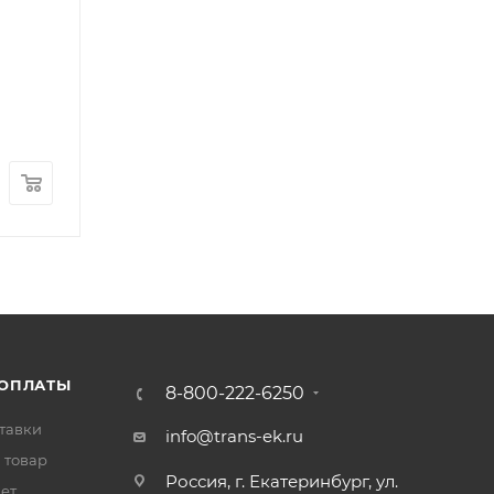
Подшипник выжимной в сборе с муфтой HOWO 
Арт.: LEO200036A
В наличии
: 5
2 100
₽
/шт
 ОПЛАТЫ
8-800-222-6250
тавки
info@trans-ek.ru
 товар
Россия, г. Екатеринбург, ул.
вет