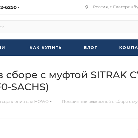
22-6250
Россия, г. Екатеринбур
ИИ
КАК КУПИТЬ
БЛОГ
КОМПА
 сборе с муфтой SITRAK
F0-SACHS)
—
и сцепления для HOWO
Подшипник выжимной в сборе с му