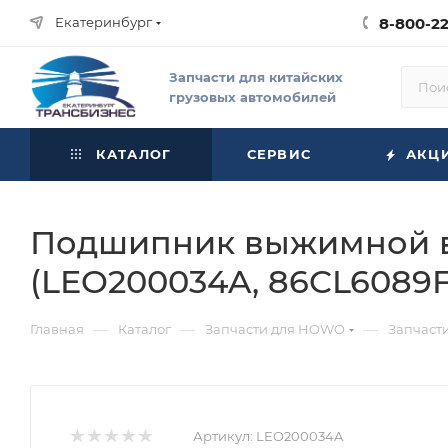
Екатеринбург
8-800-2
Запчасти для китайских
грузовых автомобилей
КАТАЛОГ
СЕРВИС
АКЦ
Подшипник выжимной в
(LEO200034A, 86CL6089
—
—
—
Главная
Каталог
Запчасти для HOWO
Запчаст
Артикул:
LEO200034A