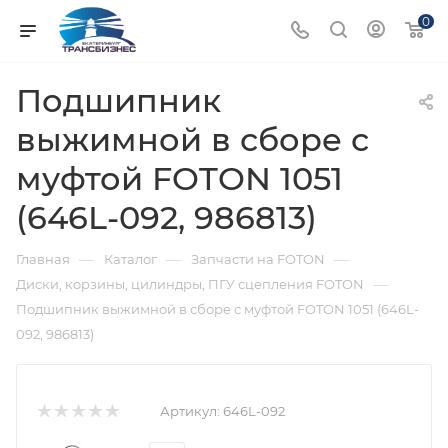
0
Подшипник
выжимной в сборе с
муфтой FOTON 1051
(646L-092, 986813)
—
—
—
Главная
Каталог
Запчасти на FOTON
—
Диски, корзины, цилиндры, ПГУ сцепления FOTON
Подшипник выжимной в сборе с муфтой FOTON 1051 (646L-
092, 986813)
Артикул:
646L-092