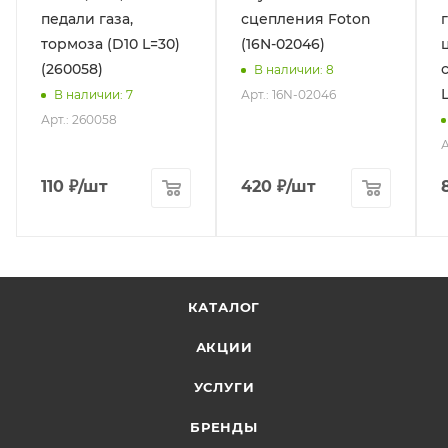
педали газа,
сцепления Foton
тормоза (D10 L=30)
(16N-02046)
(260058)
В наличии
: 8
Арт.: 16N-02046
В наличии
: 7
Арт.: 260058
А
110
₽
/шт
420
₽
/шт
КАТАЛОГ
АКЦИИ
УСЛУГИ
БРЕНДЫ