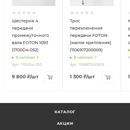
Шестерня 4
Трос
передачи
переключения
промежуточного
передачи FOTON
вала FOTON 1093
(малое крепление)
(1700D4-052)
(1106917200009)
А
В наличии
: 3
В наличии
: 7
Арт.: 1700D4-052
Арт.: 1106917200009
9 800
₽
/шт
1 300
₽
/шт
КАТАЛОГ
АКЦИИ