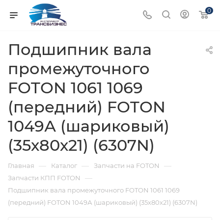
0
Подшипник вала
промежуточного
FOTON 1061 1069
(передний) FOTON
1049А (шариковый)
(35х80х21) (6307N)
—
—
—
Главная
Каталог
Запчасти на FOTON
—
Запчасти КПП FOTON
Подшипник вала промежуточного FOTON 1061 1069
(передний) FOTON 1049А (шариковый) (35х80х21) (6307N)