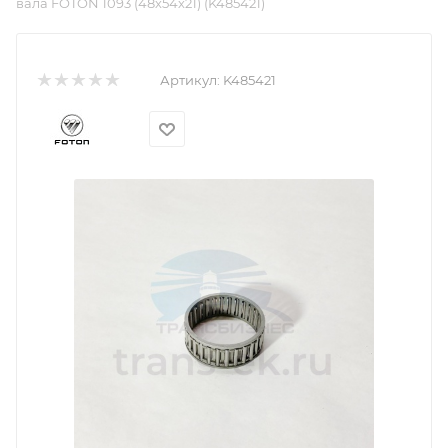
вала FOTON 1093 (48х54х21) (K485421)
Артикул:
K485421