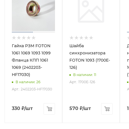
Гайка РЗМ FOTON
Шайба
1061 1069 1093 1099
синхронизатора
Фланца КПП 1061
FOTON 1093 (1700E-
1069 (2402203-
126)
HF17030)
В наличии
: 11
Арт.: 1700E-126
В наличии
: 26
Арт.: 2402203-HF17030
А
330
₽
/шт
570
₽
/шт