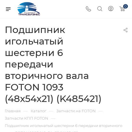
0
Подшипник
игольчатый
шестерни 6
передачи
вторичного вала
FOTON 1093
(48х54х21) (K485421)
—
—
—
Главная
Каталог
Запчасти на FOTON
—
Запчасти КПП FOTON
Подшипник игольчатый шестерни 6 передачи вторичного