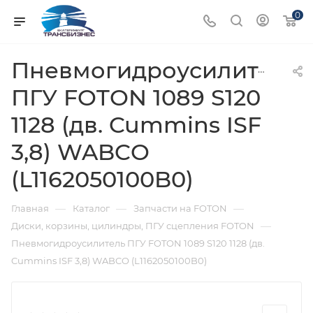
0
Пневмогидроусилитель
ПГУ FOTON 1089 S120
1128 (дв. Cummins ISF
3,8) WABCO
(L1162050100B0)
—
—
—
Главная
Каталог
Запчасти на FOTON
—
Диски, корзины, цилиндры, ПГУ сцепления FOTON
Пневмогидроусилитель ПГУ FOTON 1089 S120 1128 (дв.
Cummins ISF 3,8) WABCO (L1162050100B0)