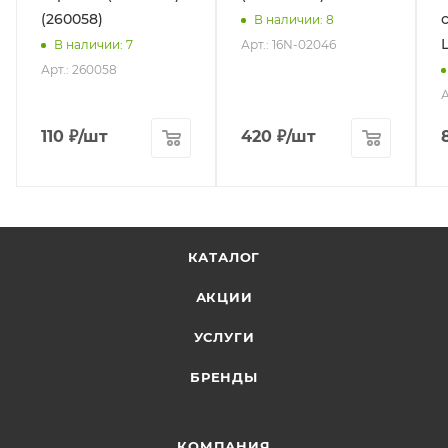
(260058)
В наличии
: 8
Арт.: 16N-02046
В наличии
: 7
Арт.: 260058
А
110
₽
/шт
420
₽
/шт
КАТАЛОГ
АКЦИИ
УСЛУГИ
БРЕНДЫ
КОМПАНИЯ