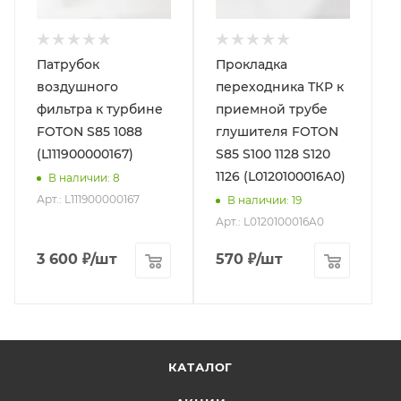
Патрубок
Прокладка
воздушного
переходника ТКР к
фильтра к турбине
приемной трубе
FOTON S85 1088
глушителя FOTON
(L111900000167)
S85 S100 1128 S120
1126 (L0120100016A0)
В наличии
: 8
Арт.: L111900000167
В наличии
: 19
Арт.: L0120100016A0
3 600
₽
/шт
570
₽
/шт
КАТАЛОГ