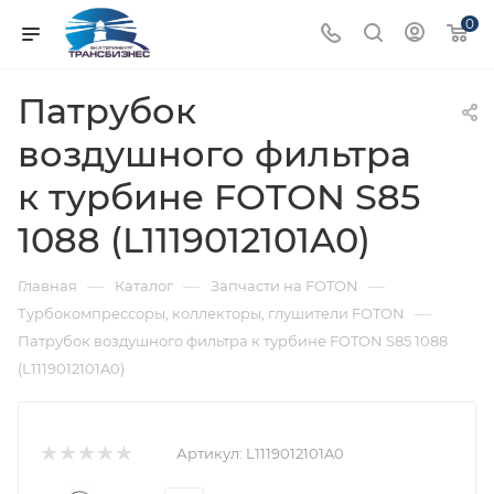
0
Патрубок
воздушного фильтра
к турбине FOTON S85
1088 (L1119012101A0)
—
—
—
Главная
Каталог
Запчасти на FOTON
—
Турбокомпрессоры, коллекторы, глушители FOTON
Патрубок воздушного фильтра к турбине FOTON S85 1088
(L1119012101A0)
Артикул:
L1119012101A0