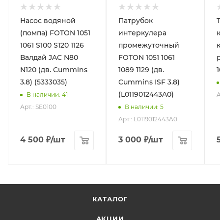
Насос водяной
Патрубок
(помпа) FOTON 1051
интеркулера
1061 S100 S120 1126
промежуточный
Валдай JAC N80
FOTON 1051 1061
N120 (дв. Cummins
1089 1129 (дв.
3.8) (5333035)
Cummins ISF 3.8)
(L0119012443A0)
А
В наличии
: 41
Арт.: SE0100
В наличии
: 5
Арт.: L0119012443A0
4 500
₽
/шт
3 000
₽
/шт
КАТАЛОГ
АКЦИИ