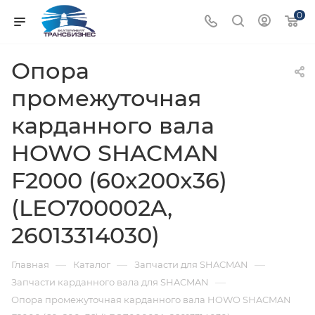
0
Опора
промежуточная
карданного вала
HOWO SHACMAN
F2000 (60x200x36)
(LEO700002A,
26013314030)
—
—
—
Главная
Каталог
Запчасти для SHACMAN
—
Запчасти карданного вала для SHACMAN
Опора промежуточная карданного вала HOWO SHACMAN