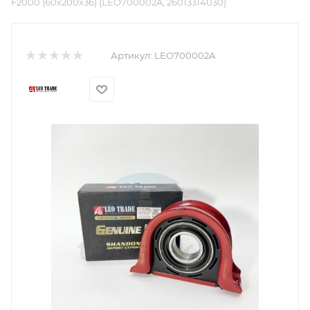
F2000 (60x200x36) (LEO700002A, 26013314030)
Артикул:
LEO700002A