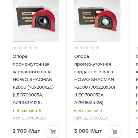
Опора
Опора
промежуточная
промежуточная
карданного вала
карданного вала
HOWO SHACMAN
HOWO SHACMAN
F2000 (70x200x20)
F2000 (70x220x30)
(LEO700005A,
(LEO700032A,
(
AZ9115314126)
AZ9115314126)
В наличии
: 6
В наличии
: 3
Арт.: LEO700005A
Арт.: LEO700032A
А
2 700
₽
/шт
3 000
₽
/шт