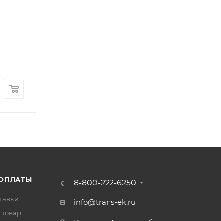
Патрубок радиатора верхний FOTON 1039 (1102
Арт.: 1102913300002
В наличии
: 14
930
₽
/шт
 ОПЛАТЫ
8-800-222-6250
тавки
info@trans-ek.ru
 товар