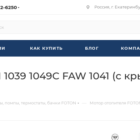
22-6250
Россия, г. Екатеринбур
ИИ
КАК КУПИТЬ
БЛОГ
КОМПА
039 1049С FAW 1041 (с кры
—
ы, помпы, термостаты, бачки FOTON
Мотор отопителя FOTON 