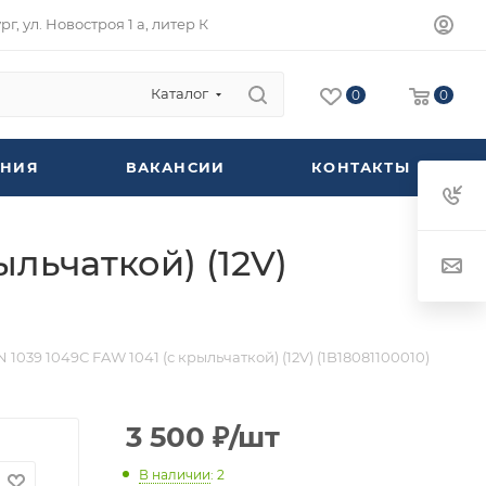
г, ул. Новостроя 1 а, литер К
Каталог
0
0
НИЯ
ВАКАНСИИ
КОНТАКТЫ
льчаткой) (12V)
1039 1049С FAW 1041 (с крыльчаткой) (12V) (1B18081100010)
3 500
₽
/шт
В наличии
: 2