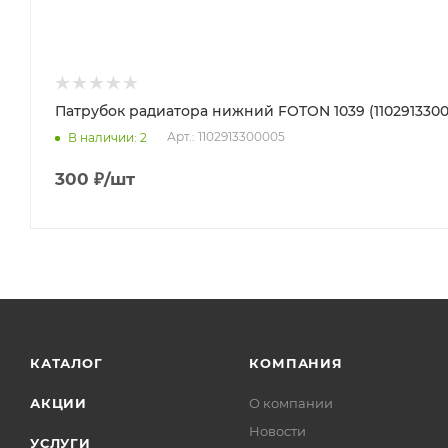
Патрубок радиатора нижний FOTON 1039 (1102913300
Арт.: 1102913300005
В наличии
: 2
300
₽
/шт
КАТАЛОГ
КОМПАНИЯ
АКЦИИ
О компании
Новости
УСЛУГИ