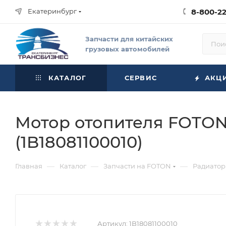
Екатеринбург
8-800-2
Запчасти для китайских
грузовых автомобилей
КАТАЛОГ
СЕРВИС
АКЦ
Мотор отопителя FOTON 1
(1B18081100010)
—
—
—
Главная
Каталог
Запчасти на FOTON
Радиатор
Артикул:
1B18081100010