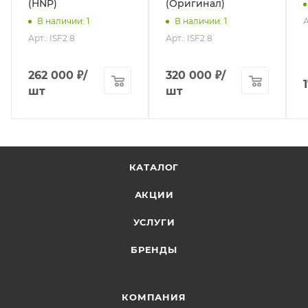
(HNP)
(Оригинал)
А
В наличии
: 1
В наличии
: 1
Арт.: ISF2.8
Арт.: ISF2.8
262 000
₽
/
320 000
₽
/
шт
шт
КАТАЛОГ
АКЦИИ
УСЛУГИ
БРЕНДЫ
КОМПАНИЯ