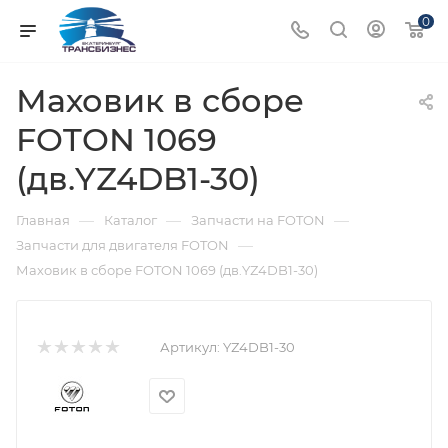
0
Маховик в сборе
FOTON 1069
(дв.YZ4DB1-30)
—
—
—
Главная
Каталог
Запчасти на FOTON
—
Запчасти для двигателя FOTON
Маховик в сборе FOTON 1069 (дв.YZ4DB1-30)
Артикул:
YZ4DB1-30