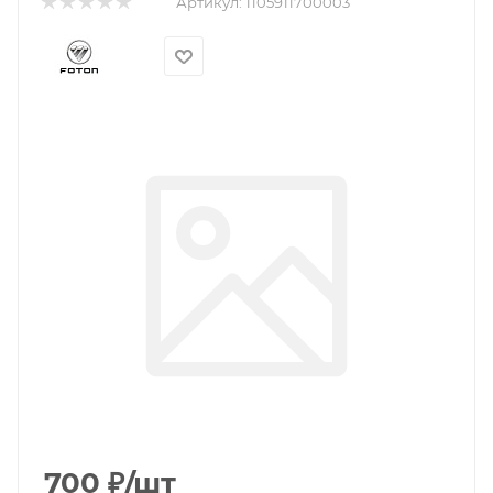
Артикул:
1105911700003
700
₽
/шт