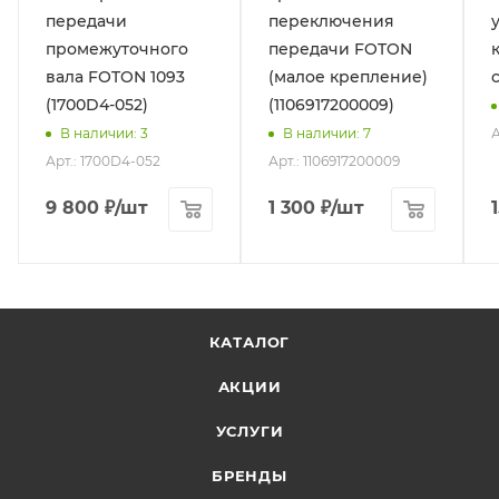
передачи
переключения
промежуточного
передачи FOTON
вала FOTON 1093
(малое крепление)
(1700D4-052)
(1106917200009)
А
В наличии
: 3
В наличии
: 7
Арт.: 1700D4-052
Арт.: 1106917200009
9 800
₽
/шт
1 300
₽
/шт
КАТАЛОГ
АКЦИИ
УСЛУГИ
БРЕНДЫ