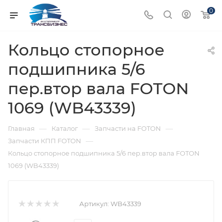
0
Кольцо стопорное
подшипника 5/6
пер.втор вала FOTON
1069 (WB43339)
—
—
—
Главная
Каталог
Запчасти на FOTON
—
Запчасти КПП FOTON
Кольцо стопорное подшипника 5/6 пер.втор вала FOTON
1069 (WB43339)
Артикул:
WB43339