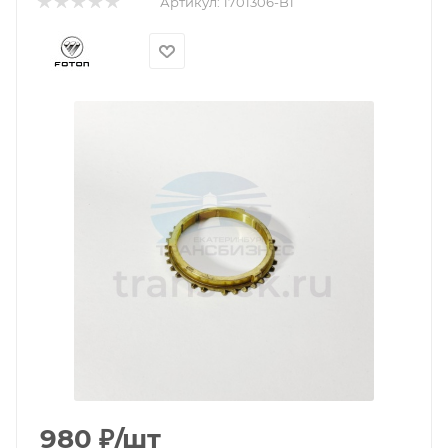
Артикул:
1701306-B1
980
₽
/шт