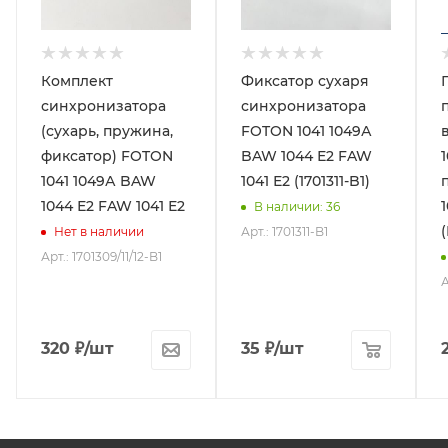
Комплект
Фиксатор сухаря
синхронизатора
синхронизатора
(сухарь, пружина,
FOTON 1041 1049А
фиксатор) FOTON
BAW 1044 Е2 FAW
1041 1049А BAW
1041 Е2 (1701311-B1)
1044 Е2 FAW 1041 Е2
В наличии
: 36
Арт.: 1701311-B1
Нет в наличии
Арт.: 1701309/11/12-B1
А
320
₽
/шт
35
₽
/шт