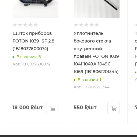
Щиток приборов
Уплотнитель
FOTON 1039 ISF 2.8
бокового стекла
(1B18037600074)
внутренний
правый FOTON 1039
1
В наличии
: 6
1041 1049А 1049С
Арт.: 1B18037600074
1069 (1B18061201344)
А
В наличии
: 1
Арт.: 1B18061201344
18 000
₽
/шт
550
₽
/шт