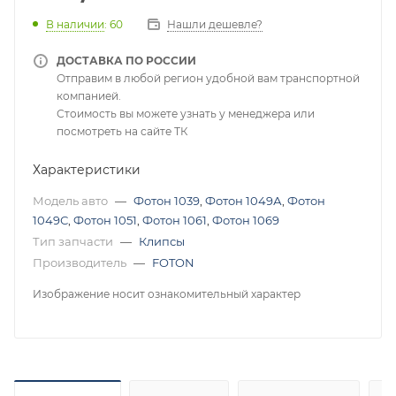
В наличии
: 60
Нашли дешевле?
ДОСТАВКА ПО РОССИИ
Отправим в любой регион удобной вам транспортной
компанией.
Стоимость вы можете узнать у менеджера или
посмотреть на сайте ТК
Характеристики
Модель авто
—
Фотон 1039
,
Фотон 1049А
,
Фотон
1049С
,
Фотон 1051
,
Фотон 1061
,
Фотон 1069
Тип запчасти
—
Клипсы
Производитель
—
FOTON
Изображение носит ознакомительный характер