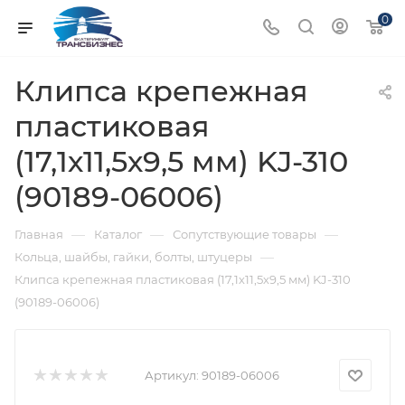
0
Клипса крепежная
пластиковая
(17,1х11,5х9,5 мм) KJ-310
(90189-06006)
—
—
—
Главная
Каталог
Сопутствующие товары
—
Кольца, шайбы, гайки, болты, штуцеры
Клипса крепежная пластиковая (17,1х11,5х9,5 мм) KJ-310
(90189-06006)
Артикул:
90189-06006