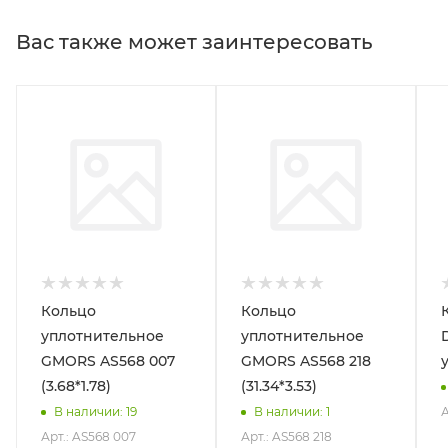
Вас также может заинтересовать
Кольцо
Кольцо
уплотнительное
уплотнительное
GMORS AS568 007
GMORS AS568 218
(3.68*1.78)
(31.34*3.53)
А
В наличии
: 19
В наличии
: 1
Арт.: AS568 007
Арт.: AS568 218