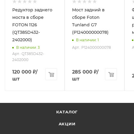
Редуктор заднего
Мост задний в
моста в сборе
сборе Foton
FOTON 1126
Tunland G7
(QT385D432-
(P124000000078)
2402000)
В наличии
: 1
Арт.: P124000000078
А
В наличии
: 3
Арт.: QT385D432-
2402000
120 000
₽
/
285 000
₽
/
шт
шт
КАТАЛОГ
АКЦИИ