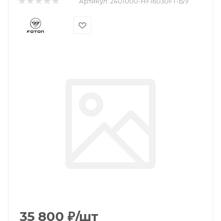
Артикул:
2401000-HF16030FT-Б/У
35 800
₽
/шт