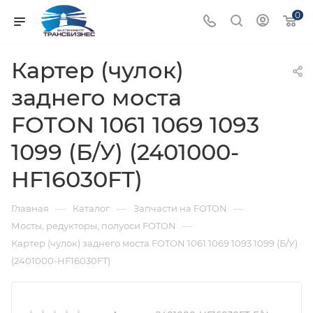
0
Картер (чулок)
заднего моста
FOTON 1061 1069 1093
1099 (Б/У) (2401000-
HF16030FT)
—
—
—
Главная
Каталог
Запчасти на FOTON
—
Мосты, редукторы, полуоси FOTON
Картер (чулок) заднего моста FOTON 1061 1069 1093 1099 (Б/У)
(2401000-HF16030FT)