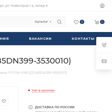
г, ул. Новостроя 1 а, литер К
Каталог
0
0
НИЯ
ВАКАНСИИ
КОНТАКТЫ
85DN399-3530010)
евая FOTON 4189 (QT485DN399-3530010)
Нет в наличии
ДОСТАВКА ПО РОССИИ