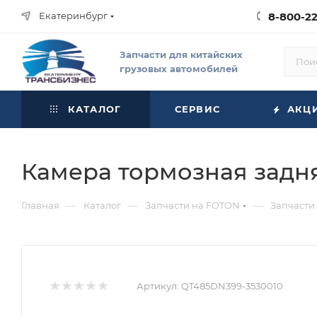
Екатеринбург
8-800-2
Запчасти для китайских
грузовых автомобилей
КАТАЛОГ
СЕРВИС
АКЦ
Камера тормозная задня
—
—
—
Главная
Каталог
Запчасти на FOTON
Запчасти
Артикул:
QT485DN399-3530010