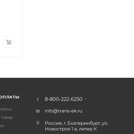
Суппорт тормозной переднего левого колеса B
Арт.: t5a-2300010B-34
В наличии
: 3
12 000
₽
/шт
 ОПЛАТЫ
8-800-222-6250
тавки
info@trans-ek.ru
 товар
Россия, г. Екатеринбург, ул.
вет
Новостроя 1 а, литер К