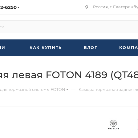
22-6250
Россия, г. Екатеринбур
ИИ
КАК КУПИТЬ
БЛОГ
КОМПА
я левая FOTON 4189 (QT4
—
 для тормозной системы FOTON
Камера тормозная задняя л