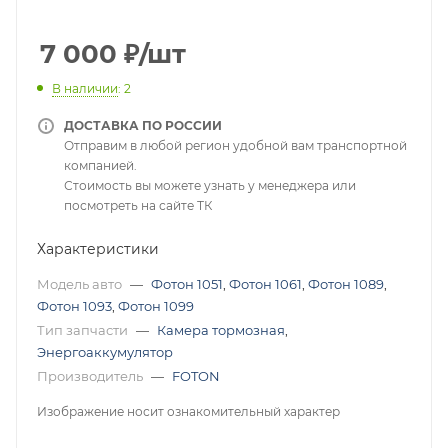
7 000
₽
/шт
В наличии
: 2
ДОСТАВКА ПО РОССИИ
Отправим в любой регион удобной вам транспортной
компанией.
Стоимость вы можете узнать у менеджера или
посмотреть на сайте ТК
Характеристики
Модель авто
—
Фотон 1051
,
Фотон 1061
,
Фотон 1089
,
Фотон 1093
,
Фотон 1099
Тип запчасти
—
Камера тормозная
,
Энергоаккумулятор
Производитель
—
FOTON
Изображение носит ознакомительный характер