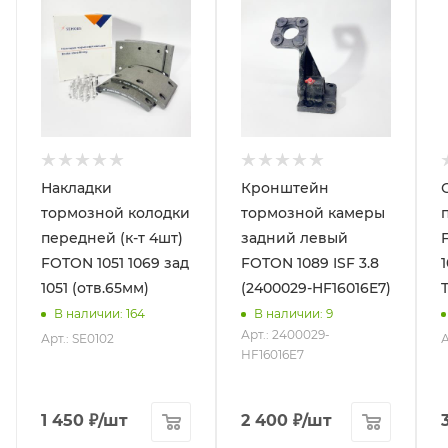
Накладки
Кронштейн
тормозной колодки
тормозной камеры
передней (к-т 4шт)
задний левый
FOTON 1051 1069 зад
FOTON 1089 ISF 3.8
1
1051 (отв.65мм)
(2400029-HF16016E7)
В наличии
: 164
В наличии
: 9
Арт.: 2400029-
Арт.: SE0102
А
HF16016E7
1 450
₽
/шт
2 400
₽
/шт